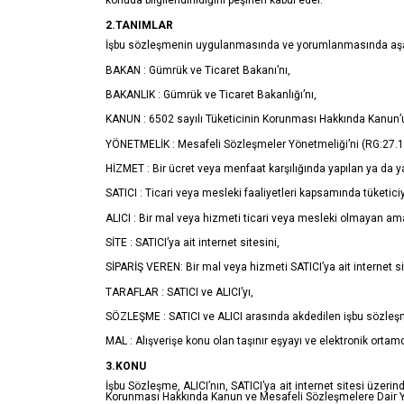
konuda bilgilendirildiğini peşinen kabul eder.
2.TANIMLAR
İşbu sözleşmenin uygulanmasında ve yorumlanmasında aşağıda 
BAKAN : Gümrük ve Ticaret Bakanı’nı,
BAKANLIK : Gümrük ve Ticaret Bakanlığı’nı,
KANUN : 6502 sayılı Tüketicinin Korunması Hakkında Kanun’
YÖNETMELİK : Mesafeli Sözleşmeler Yönetmeliği’ni (RG:27.
HİZMET : Bir ücret veya menfaat karşılığında yapılan ya da y
SATICI : Ticari veya mesleki faaliyetleri kapsamında tüketi
ALICI : Bir mal veya hizmeti ticari veya mesleki olmayan ama
SİTE : SATICI’ya ait internet sitesini,
SİPARİŞ VEREN: Bir mal veya hizmeti SATICI’ya ait internet si
TARAFLAR : SATICI ve ALICI’yı,
SÖZLEŞME : SATICI ve ALICI arasında akdedilen işbu sözleş
MAL : Alışverişe konu olan taşınır eşyayı ve elektronik orta
3.KONU
İşbu Sözleşme, ALICI’nın, SATICI’ya ait internet sitesi üzerinde
Korunması Hakkında Kanun ve Mesafeli Sözleşmelere Dair Yö