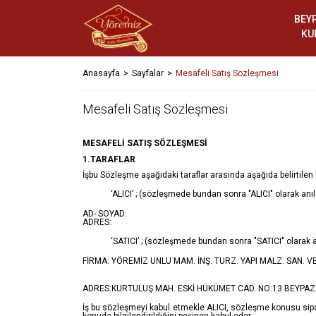
BEY
KU
Anasayfa
Sayfalar
Mesafeli Satış Sözleşmesi
Mesafeli Satış Sözleşmesi
MESAFELİ SATIŞ SÖZLEŞMESİ
1.TARAFLAR
İşbu Sözleşme aşağıdaki taraflar arasında aşağıda belirtile
‘ALICI’ ; (sözleşmede bundan sonra "ALICI" olarak anıl
AD- SOYAD:
ADRES:
‘SATICI’ ; (sözleşmede bundan sonra "SATICI" olarak a
FİRMA: YÖREMİZ UNLU MAM. İNŞ. TURZ. YAPI MALZ. SAN. VE T
ADRES:KURTULUŞ MAH. ESKİ HÜKÜMET CAD. NO:13 BEYPA
İş bu sözleşmeyi kabul etmekle ALICI, sözleşme konusu sipari