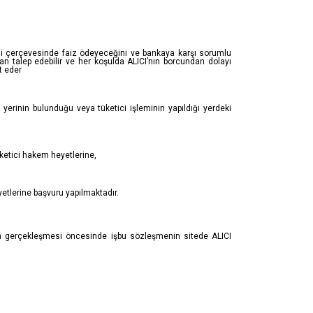
mesi çerçevesinde faiz ödeyeceğini ve bankaya karşı sorumlu
dan talep edebilir ve her koşulda ALICI’nın borcundan dolayı
t eder
 yerinin bulunduğu veya tüketici işleminin yapıldığı yerdeki
üketici hakem heyetlerine,
yetlerine başvuru yapılmaktadır.
rişin gerçekleşmesi öncesinde işbu sözleşmenin sitede ALICI