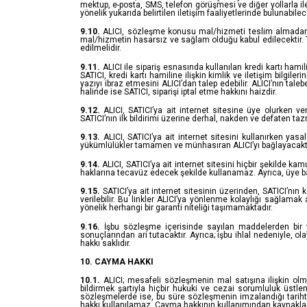
mektup, e-posta, SMS, telefon görüşmesi ve diğer yollarla i
yönelik yukarıda belirtilen iletişim faaliyetlerinde bulunabil
9.10.
ALICI, sözleşme konusu mal/hizmeti teslim almadan ön
mal/hizmetin hasarsız ve sağlam olduğu kabul edilecektir. 
edilmelidir.
9.11.
ALICI ile sipariş esnasında kullanılan kredi kartı hamil
SATICI, kredi kartı hamiline ilişkin kimlik ve iletişim bilgile
yazıyı ibraz etmesini ALICI’dan talep edebilir. ALICI’nın t
halinde ise SATICI, siparişi iptal etme hakkını haizdir.
9.12.
ALICI, SATICI’ya ait internet sitesine üye olurken ver
SATICI’nın ilk bildirimi üzerine derhal, nakden ve defaten t
9.13.
ALICI, SATICI’ya ait internet sitesini kullanırken y
yükümlülükler tamamen ve münhasıran ALICI’yı bağlayacaktı
9.14.
ALICI, SATICI’ya ait internet sitesini hiçbir şekilde ka
haklarına tecavüz edecek şekilde kullanamaz. Ayrıca, üye başk
9.15.
SATICI’ya ait internet sitesinin üzerinden, SATICI’nın
verilebilir. Bu linkler ALICI’ya yönlenme kolaylığı sağlama
yönelik herhangi bir garanti niteliği taşımamaktadır.
9.16.
İşbu sözleşme içerisinde sayılan maddelerden bir ya
sonuçlarından ari tutacaktır. Ayrıca; işbu ihlal nedeniyle,
hakkı saklıdır.
10. CAYMA HAKKI
10.1.
ALICI; mesafeli sözleşmenin mal satışına ilişkin olm
bildirmek şartıyla hiçbir hukuki ve cezai sorumluluk üst
sözleşmelerde ise, bu süre sözleşmenin imzalandığı tarih
hakkı kullanılamaz. Cayma hakkının kullanımından kaynaklanan