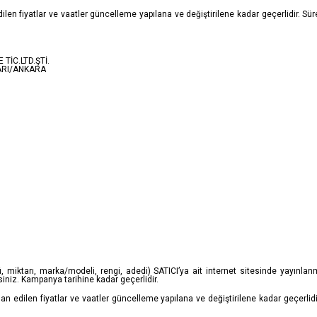
 edilen fiyatlar ve vaatler güncelleme yapılana ve değiştirilene kadar geçerlidir. Sür
TİC.LTD.ŞTİ.
ARI/ANKARA
, miktarı, marka/modeli, rengi, adedi) SATICI’ya ait internet sitesinde yayınla
iniz. Kampanya tarihine kadar geçerlidir.
 İlan edilen fiyatlar ve vaatler güncelleme yapılana ve değiştirilene kadar geçerlidir