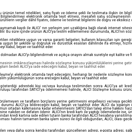
rünün temel nitelikleri, satış fiyatı ve ödeme şekli ile teslimata ilişkin ön bilgi
Ön Bilgilendirmeyi elektronik ortamda teyit etmesi, mesafeli satış sözleşmesinin
, ürünlerin vergiler dâhil fiyatını, ödeme ve teslimat bilgilerini de doğru ve eksiksi
mamak kaydı ile ALICI' nın yerleşim yeri uzaklığına bağlı olarak internet sitesind
edilir. Bu süre içinde ürünün ALICI’ya teslim edilememesi durumunda, ALICI’nın sö
len niteliklere uygun ve varsa garanti belgeleri, kullanım kılavuzları işin gereği o
uygun bir şekilde işi doğruluk ve dürüstlük esasları dâhilinde ifa etmeyi, hizmet 
meyi kabul, beyan ve taahhüt eder.
dan ALICI’yı bilgilendirmek ve açıkça onayını almak suretiyle eşit kalite ve fiyatt
ilmesinin imkânsızlaşması halinde sözleşme konusu yükümlülüklerini yerine getir
 toplam bedeli ALICI’ya iade edeceğini kabul, beyan ve taahhüt eder.
leşme’yi elektronik ortamda teyit edeceğini, herhangi bir nedenle sözleşme ko
eslim yükümlülüğünün sona ereceğini kabul, beyan ve taahhüt eder.
sterdiği adresteki kişi ve/veya kuruluşa tesliminden sonra ALICI'ya ait kredi
uruluşu tarafından SATICI'ya ödenmemesi halinde, ALICI Sözleşme konusu ürünü 3 
rülemeyen ve tarafların borçlarını yerine getirmesini engelleyici ve/veya geciktir
urumu ALICI'ya bildireceğini kabul, beyan ve taahhüt eder. ALICI da siparişin 
umun ortadan kalkmasına kadar ertelenmesini SATICI’dan talep etme hakkını haizdir.
sine nakden ve defaten ödenir. ALICI’nın kredi kartı ile yaptığı ödemelerde ise, ür
rafından kredi kartına iade edilen tutarın banka tarafından ALICI hesabına yansıtılmas
ıması halinin tamamen banka işlem süreci ile ilgili olduğundan, ALICI, olası geci
ilen veya daha sonra kendisi tarafından güncellenen adresi, e-posta adresi, sabit v