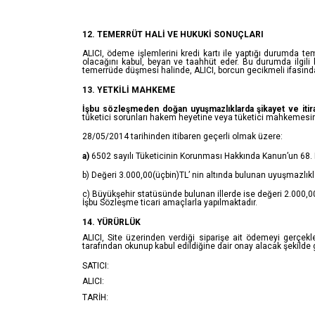
12. TEMERRÜT HALİ VE HUKUKİ SONUÇLARI
ALICI, ödeme işlemlerini kredi kartı ile yaptığı durumda t
olacağını kabul, beyan ve taahhüt eder. Bu durumda ilgili b
temerrüde düşmesi halinde, ALICI, borcun gecikmeli ifasında
13. YETKİLİ MAHKEME
İşbu sözleşmeden doğan uyuşmazlıklarda şikayet ve itira
tüketici sorunları hakem heyetine veya tüketici mahkemesine y
28/05/2014 tarihinden itibaren geçerli olmak üzere:
a)
6502 sayılı Tüketicinin Korunması Hakkında Kanun’un 68. M
b) Değeri 3.000,00(üçbin)TL’ nin altında bulunan uyuşmazlıkl
c) Büyükşehir statüsünde bulunan illerde ise değeri 2.000,00 
İşbu Sözleşme ticari amaçlarla yapılmaktadır.
14. YÜRÜRLÜK
ALICI, Site üzerinden verdiği siparişe ait ödemeyi gerçekl
tarafından okunup kabul edildiğine dair onay alacak şekild
SATICI:
ALICI:
TARİH: