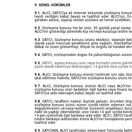
9. GENEL HÜKÜMLER
9.1.
ALICI, SATICI’ya ait internet sitesinde sözleşme konusu ü
teyidi verdiğini kabul, beyan ve taahhüt eder. ALICI’nın; 
gereken adresi, siparişi verilen ürünlere ait temel özellikleri
9.2.
Sözleşme konusu her bir ürün, 30 günlük yasal süreyi aş
ALICI’nın gösterdiği adresteki kişi ve/veya kuruluşa teslim 
9.3.
SATICI, Sözleşme konusu ürünü eksiksiz, siparişte belirti
olarak yasal mevzuat gereklerine göre sağlam, standartlara 
dikkat ve özeni göstermeyi, ihtiyat ve öngörü ile hareket et
9.4.
SATICI, sözleşmeden doğan ifa yükümlülüğünün süresi dolma
9.5.
SATICI, sipariş konusu ürün veya hizmetin yerine getir
yazılı olarak tüketiciye bildireceğini, 14 günlük süre içinde
9.6.
ALICI, Sözleşme konusu ürünün teslimatı için işbu Söz
iptal edilmesi halinde, SATICI’nın sözleşme konusu ürünü t
9.7.
ALICI, Sözleşme konusu ürünün ALICI veya ALICI’nın gö
sözleşme konusu ürün bedelinin ilgili banka veya finans k
SATICI’ya iade edeceğini kabul, beyan ve taahhüt eder.
9.8.
SATICI, tarafların iradesi dışında gelişen, önceden öngö
sözleşme konusu ürünü süresi içinde teslim edemez ise, d
değiştirilmesini ve/veya teslimat süresinin engelleyici dur
nakit ile yaptığı ödemelerde, ürün tutarı 14 gün içinde kendi
14 gün içerisinde ilgili bankaya iade edilir. ALICI, SATICI ta
tutarın bankaya iadesinden sonra ALICI’nın hesaplarına yans
taahhüt eder.
9.9.
SATICININ, ALICI tarafından siteye kayıt formunda belirt