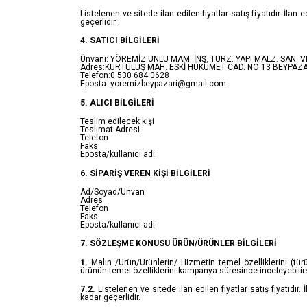
Listelenen ve sitede ilan edilen fiyatlar satış fiyatıdır. İlan
geçerlidir.
4. SATICI BİLGİLERİ
Ünvanı: YÖREMİZ UNLU MAM. İNŞ. TURZ. YAPI MALZ. SAN. VE 
Adres:KURTULUŞ MAH. ESKİ HÜKÜMET CAD. NO:13 BEYPAZ
Telefon:0 530 684 0628
Eposta: yoremizbeypazari@gmail.com
5. ALICI BİLGİLERİ
Teslim edilecek kişi
Teslimat Adresi
Telefon
Faks
Eposta/kullanıcı adı
6. SİPARİŞ VEREN KİŞİ BİLGİLERİ
Ad/Soyad/Unvan
Adres
Telefon
Faks
Eposta/kullanıcı adı
7. SÖZLEŞME KONUSU ÜRÜN/ÜRÜNLER BİLGİLERİ
1.
Malın /Ürün/Ürünlerin/ Hizmetin temel özelliklerini (türü
ürünün temel özelliklerini kampanya süresince inceleyebilirs
7.2.
Listelenen ve sitede ilan edilen fiyatlar satış fiyatıdır.
kadar geçerlidir.