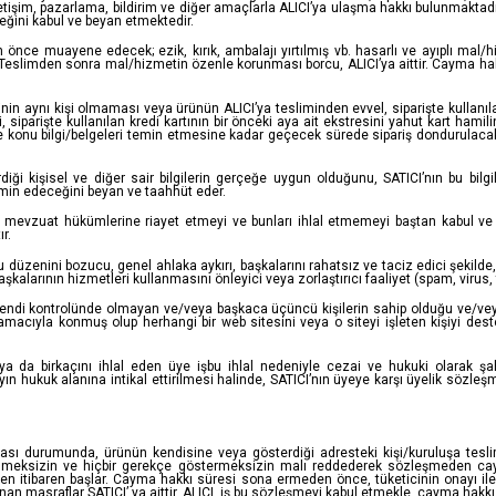
letişim, pazarlama, bildirim ve diğer amaçlarla ALICI’ya ulaşma hakkı bulunmaktadı
eceğini kabul ve beyan etmektedir.
ce muayene edecek; ezik, kırık, ambalajı yırtılmış vb. hasarlı ve ayıplı mal/hi
Teslimden sonra mal/hizmetin özenle korunması borcu, ALICI’ya aittir. Cayma hak
inin aynı kişi olmaması veya ürünün ALICI’ya tesliminden evvel, siparişte kullanılan
rini, siparişte kullanılan kredi kartının bir önceki aya ait ekstresini yahut kart ham
alebe konu bilgi/belgeleri temin etmesine kadar geçecek sürede sipariş dondurulac
diği kişisel ve diğer sair bilgilerin gerçeğe uygun olduğunu, SATICI’nın bu bilgi
azmin edeceğini beyan ve taahhüt eder.
asal mevzuat hükümlerine riayet etmeyi ve bunları ihlal etmemeyi baştan kabul v
r.
mu düzenini bozucu, genel ahlaka aykırı, başkalarını rahatsız ve taciz edici şekild
alarının hizmetleri kullanmasını önleyici veya zorlaştırıcı faaliyet (spam, virus, 
 kendi kontrolünde olmayan ve/veya başkaca üçüncü kişilerin sahip olduğu ve/veya 
k amacıyla konmuş olup herhangi bir web sitesini veya o siteyi işleten kişiyi dest
 da birkaçını ihlal eden üye işbu ihlal nedeniyle cezai ve hukuki olarak şah
 olayın hukuk alanına intikal ettirilmesi halinde, SATICI’nın üyeye karşı üyelik s
ası durumunda, ürünün kendisine veya gösterdiği adresteki kişi/kuruluşa teslim 
lenmeksizin ve hiçbir gerekçe göstermeksizin malı reddederek sözleşmeden cay
ten itibaren başlar. Cayma hakkı süresi sona ermeden önce, tüketicinin onayı i
 masraflar SATICI’ ya aittir. ALICI, iş bu sözleşmeyi kabul etmekle, cayma hakkı 