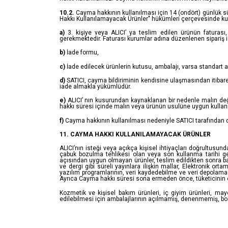
10.2.
Cayma hakkının kullanılması için 14 (ondört) günlük s
Hakkı Kullanılamayacak Ürünler" hükümleri çerçevesinde kull
a)
3. kişiye veya ALICI’ ya teslim edilen ürünün faturası
gerekmektedir. Faturası kurumlar adına düzenlenen sipariş
b)
İade formu,
c)
İade edilecek ürünlerin kutusu, ambalajı, varsa standart a
d)
SATICI, cayma bildiriminin kendisine ulaşmasından itibaren
iade almakla yükümlüdür.
e)
ALICI’ nın kusurundan kaynaklanan bir nedenle malın değ
hakkı süresi içinde malın veya ürünün usulüne uygun kullan
f)
Cayma hakkının kullanılması nedeniyle SATICI tarafından d
11. CAYMA HAKKI KULLANILAMAYACAK ÜRÜNLER
ALICI’nın isteği veya açıkça kişisel ihtiyaçları doğrultusun
çabuk bozulma tehlikesi olan veya son kullanma tarihi geç
açısından uygun olmayan ürünler, teslim edildikten sonra 
ve dergi gibi süreli yayınlara ilişkin mallar, Elektronik ort
yazılım programlarının, veri kaydedebilme ve veri depolama 
Ayrıca Cayma hakkı süresi sona ermeden önce, tüketicinin o
Kozmetik ve kişisel bakım ürünleri, iç giyim ürünleri, mayo
edilebilmesi için ambalajlarının açılmamış, denenmemiş, bo