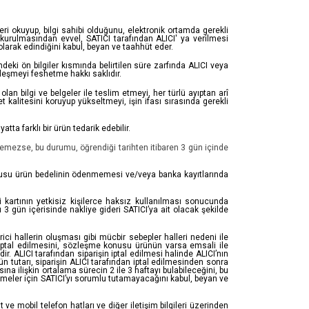
leri okuyup, bilgi sahibi olduğunu, elektronik ortamda gerekli
 kurulmasından evvel, SATICI tarafından ALICI' ya verilmesi
z olarak edindiğini kabul, beyan ve taahhüt eder.
eki ön bilgiler kısmında belirtilen süre zarfında ALICI veya
zleşmeyi feshetme hakkı saklıdır.
lan bilgi ve belgeler ile teslim etmeyi, her türlü ayıptan arî
kalitesini koruyup yükseltmeyi, işin ifası sırasında gerekli
a farklı bir ürün tedarik edebilir.
emezse, bu durumu, öğrendiği tarihten itibaren 3 gün içinde
nusu ürün bedelinin ödenmemesi ve/veya banka kayıtlarında
 kartının yetkisiz kişilerce haksız kullanılması sonucunda
gün içerisinde nakliye gideri SATICI’ya ait olacak şekilde
ici hallerin oluşması gibi mücbir sebepler halleri nedeni ile
iptal edilmesini, sözleşme konusu ürünün varsa emsali ile
 ALICI tarafından siparişin iptal edilmesi halinde ALICI’nın
ün tutarı, siparişin ALICI tarafından iptal edilmesinden sonra
ına ilişkin ortalama sürecin 2 ile 3 haftayı bulabileceğini, bu
kmeler için SATICI’yı sorumlu tutamayacağını kabul, beyan ve
e mobil telefon hatları ve diğer iletişim bilgileri üzerinden