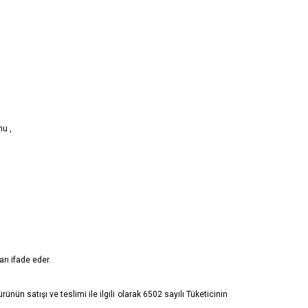
nu ,
rı ifade eder.
rünün satışı ve teslimi ile ilgili olarak 6502 sayılı Tüketicinin