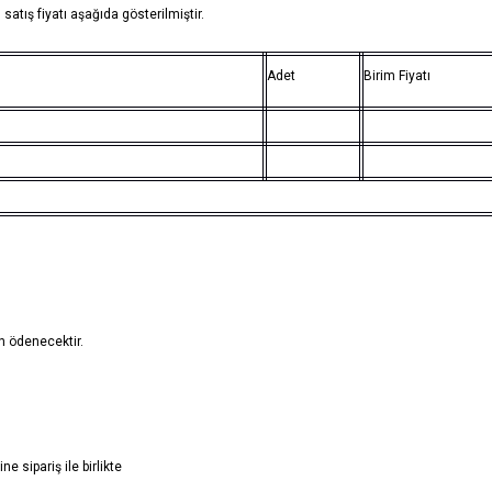
tış fiyatı aşağıda gösterilmiştir.
Adet
Birim Fiyatı
n ödenecektir.
ne sipariş ile birlikte