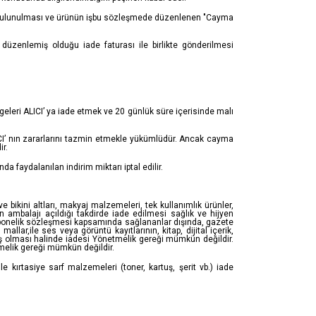
imde bulunulması ve ürünün işbu sözleşmede düzenlenen "Cayma
üzenlemiş olduğu iade faturası ile birlikte gönderilmesi
geleri ALICI’ ya iade etmek ve 20 günlük süre içerisinde malı
CI’ nın zararlarını tazmin etmekle yükümlüdür. Ancak cayma
ir.
faydalanılan indirim miktarı iptal edilir.
 bikini altları, makyaj malzemeleri, tek kullanımlık ürünler,
 ambalajı açıldığı takdirde iade edilmesi sağlık ve hijyen
Abonelik sözleşmesi kapsamında sağlananlar dışında, gazete
llar,ile ses veya görüntü kayıtlarının, kitap, dijital içerik,
mış olması halinde iadesi Yönetmelik gereği mümkün değildir.
melik gereği mümkün değildir.
e kırtasiye sarf malzemeleri (toner, kartuş, şerit vb.) iade