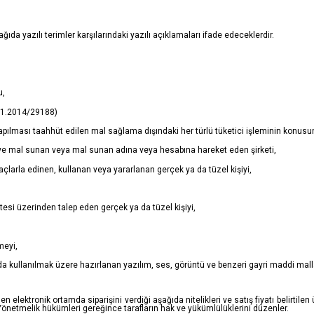
yazılı terimler karşılarındaki yazılı açıklamaları ifade edeceklerdir.
u,
11.2014/29188)
apılması taahhüt edilen mal sağlama dışındaki her türlü tüketici işleminin konusu
ciye mal sunan veya mal sunan adına veya hesabına hareket eden şirketi,
çlarla edinen, kullanan veya yararlanan gerçek ya da tüzel kişiyi,
tesi üzerinden talep eden gerçek ya da tüzel kişiyi,
meyi,
mda kullanılmak üzere hazırlanan yazılım, ses, görüntü ve benzeri gayri maddi malla
n elektronik ortamda siparişini verdiği aşağıda nitelikleri ve satış fiyatı belirtilen ü
netmelik hükümleri gereğince tarafların hak ve yükümlülüklerini düzenler.