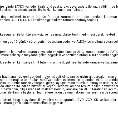
üre içinde SATICI' ya iadeli taahhütlü posta, faks veya eposta ile yazılı bildir
anılmamış olması şarttır. Bu hakkın kullanılması halinde,
, (İade edilmek istenen ürünün faturası kurumsal ise, iade ederken kurumun d
 iadeleri İADE FATURASI kesilmediği takdirde tamamlanamayacaktır.)
ksesuarları ile birlikte eksiksiz ve hasarsız olarak teslim edilmesi gerekmektedir.
 en geç 10 günlük süre içerisinde toplam bedeli ve ALICI’yı borç altına sokan bel
erinde bir azalma olursa veya iade imkânsızlaşırsa ALICI kusuru oranında SATI
ılması sebebiyle meydana gelen değişiklik ve bozulmalardan ALICI sorumlu değild
üzenlenen kampanya limit tutarının altına düşülmesi halinde kampanya kapsamında 
da hazırlanan ve geri gönderilmeye müsait olmayan, iç giyim alt parçaları, mayo ve
me ihtimali olan mallar, ALICI’ya teslim edilmesinin ardından ALICI tarafından
başka ürünlerle karışan vedoğası gereği ayrıştırılması mümkün olmayan ürünler, 
amda anında ifa edilen hizmetler veya tüketiciye anında teslim edilen gayrimaddi ma
cihazlarının, bilgisayar sarf malzemelerinin, ambalajının ALICI tarafından açıl
nayı ile ifasına başlanan hizmetlere ilişkin cayma hakkının kullanılması daYönet
, bikini, kitap, kopyalanabilir yazılım ve programlar, DVD, VCD, CD ve kasetler il
zulmamış ve kullanılmamış olmaları gerekir.