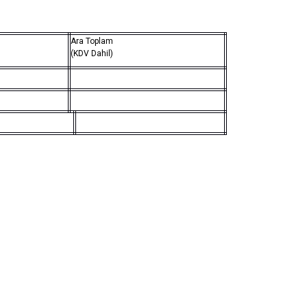
Ara Toplam
(KDV Dahil)