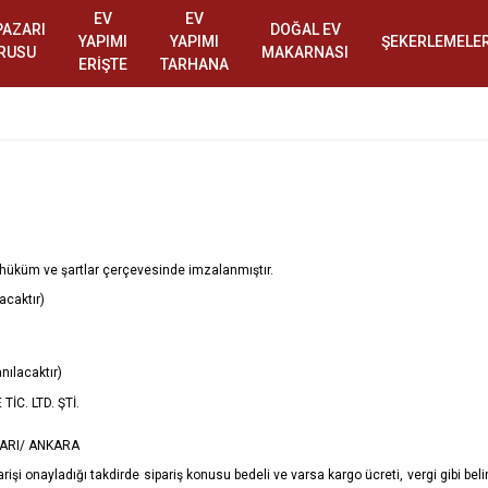
EV
EV
PAZARI
DOĞAL EV
YAPIMI
YAPIMI
ŞEKERLEMELE
RUSU
MAKARNASI
ERİŞTE
TARHANA
n hüküm ve şartlar çerçevesinde imzalanmıştır.
acaktır)
nılacaktır)
İC. LTD. ŞTİ.
ZARI/ ANKARA
şi onayladığı takdirde sipariş konusu bedeli ve varsa kargo ücreti, vergi gibi beli