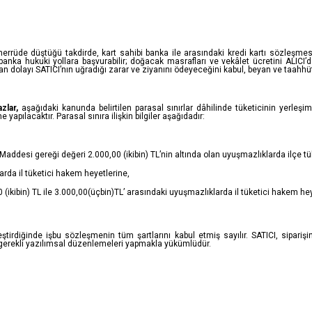
emerrüde düştüğü takdirde, kart sahibi banka ile arasındaki kredi kartı sözleş
anka hukuki yollara başvurabilir; doğacak masrafları ve vekâlet ücretini ALICI’
n dolayı SATICI’nın uğradığı zarar ve ziyanını ödeyeceğini kabul, beyan ve taahhü
zlar,
aşağıdaki kanunda belirtilen parasal sınırlar dâhilinde tüketicinin yerleşim
apılacaktır. Parasal sınıra ilişkin bilgiler aşağıdadır:
addesi gereği değeri 2.000,00 (ikibin) TL’nin altında olan uyuşmazlıklarda ilçe t
arda il tüketici hakem heyetlerine,
(ikibin) TL ile 3.000,00(üçbin)TL’ arasındaki uyuşmazlıklarda il tüketici hakem he
eştirdiğinde işbu sözleşmenin tüm şartlarını kabul etmiş sayılır. SATICI, sipa
e gerekli yazılımsal düzenlemeleri yapmakla yükümlüdür.