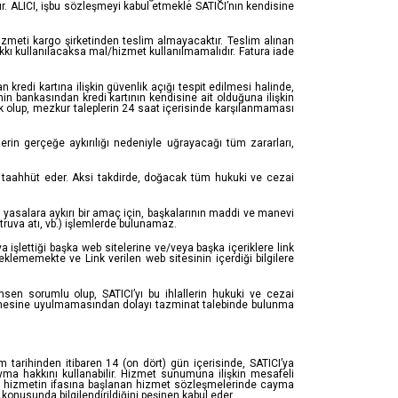
r. ALICI, işbu sözleşmeyi kabul etmekle SATICI’nın kendisine
zmeti kargo şirketinden teslim almayacaktır. Teslim alınan
kı kullanılacaksa mal/hizmet kullanılmamalıdır. Fatura iade
 kredi kartına ilişkin güvenlik açığı tespit edilmesi halinde,
ilinin bankasından kredi kartının kendisine ait olduğuna ilişkin
ak olup, mezkur taleplerin 24 saat içerisinde karşılanmaması
lerin gerçeğe aykırılığı nedeniyle uğrayacağı tüm zararları,
e taahhüt eder. Aksi takdirde, doğacak tüm hukuki ve cezai
e, yasalara aykırı bir amaç için, başkalarının maddi ve manevi
truva atı, vb.) işlemlerde bulunamaz.
işlettiği başka web sitelerine ve/veya başka içeriklere link
eklememekte ve Link verilen web sitesinin içerdiği bilgilere
sen sorumlu olup, SATICI’yı bu ihlallerin hukuki ve cezai
özleşmesine uyulmamasından dolayı tazminat talebinde bulunma
tarihinden itibaren 14 (on dört) gün içerisinde, SATICI’ya
ma hakkını kullanabilir. Hizmet sunumuna ilişkin mesafeli
le hizmetin ifasına başlanan hizmet sözleşmelerinde cayma
konusunda bilgilendirildiğini peşinen kabul eder.