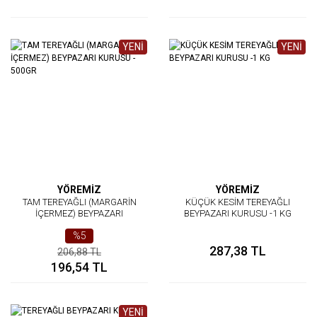
YENİ
YENİ
YÖREMİZ
YÖREMİZ
TAM TEREYAĞLI (MARGARİN
KÜÇÜK KESİM TEREYAĞLI
İÇERMEZ) BEYPAZARI
BEYPAZARI KURUSU -1 KG
KURUSU - 500GR
%5
287,38 TL
206,88 TL
196,54 TL
YENİ