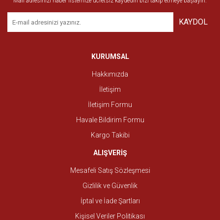
Mail adresinizi haber listemize ücretsiz kaydedin bizi takip etmeye başlayın.
KAYDOL
KURUMSAL
Hakkımızda
İletişim
İletişim Formu
Havale Bildirim Formu
Kargo Takibi
ALIŞVERİŞ
Mesafeli Satış Sözleşmesi
Gizlilik ve Güvenlik
İptal ve İade Şartları
Kişisel Veriler Politikası