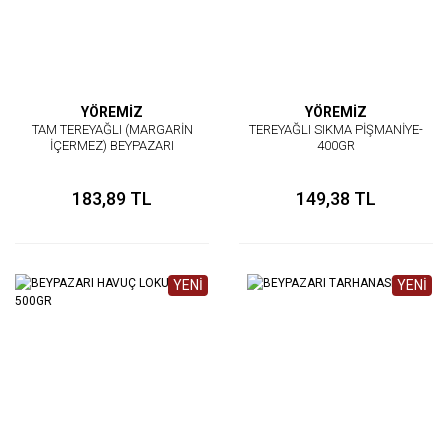
YÖREMİZ
YÖREMİZ
TAM TEREYAĞLI (MARGARİN
TEREYAĞLI SIKMA PİŞMANİYE-
İÇERMEZ) BEYPAZARI
400GR
KURUSU-KÜÇÜK KESİM-
400GR
183,89 TL
149,38 TL
YENİ
YENİ